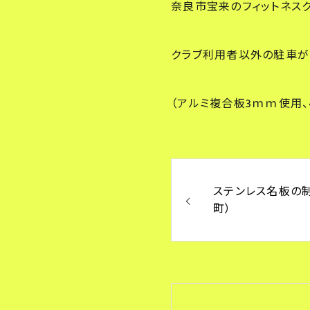
奈良市宝来のフィットネス
クラブ利用者以外の駐車が
（アルミ複合板3ｍｍ使用、4
ステンレス名板の
町）