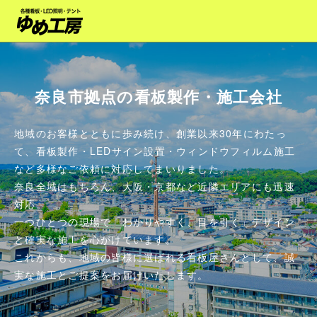
奈良市拠点の看板製作・施工会社
地域のお客様とともに歩み続け、創業以来30年にわたっ
て、看板製作・LEDサイン設置・ウィンドウフィルム施工
など多様なご依頼に対応してまいりました。
奈良全域はもちろん、大阪・京都など近隣エリアにも迅速
対応。
一つひとつの現場で「わかりやすく、目を引く」デザイン
と確実な施工を心がけています。
これからも、地域の皆様に選ばれる看板屋さんとして、誠
実な施工とご提案をお届けいたします。