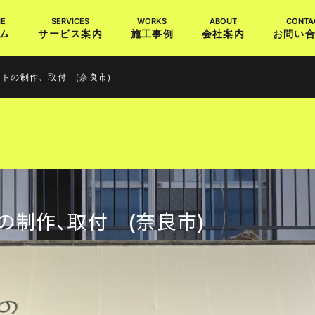
ム
サービス案内
施工事例
会社案内
お問い
トの制作、取付 (奈良市)
の制作、取付 (奈良市)