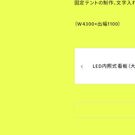
固定テントの制作、文字入
（W4300×出幅1100）
LED内照式看板（