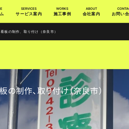
ム
サービス案内
施工事例
会社案内
お問い
し看板の制作、取り付け（奈良市）
板の制作、取り付け（奈良市）