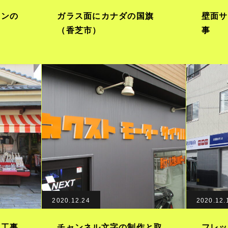
インの
ガラス面にカナダの国旗
壁面サ
（香芝市）
事
2020.12.24
2020.12.
え工事
チャンネル文字の制作と取
フレッ