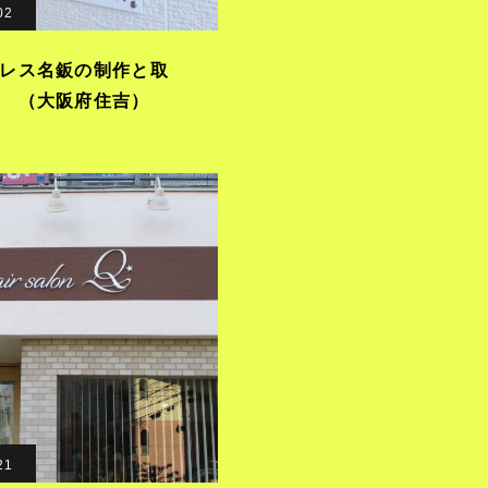
02
レス名鈑の制作と取
 （大阪府住吉）
21