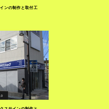
インの制作と取付工
10
クスサインの制作と