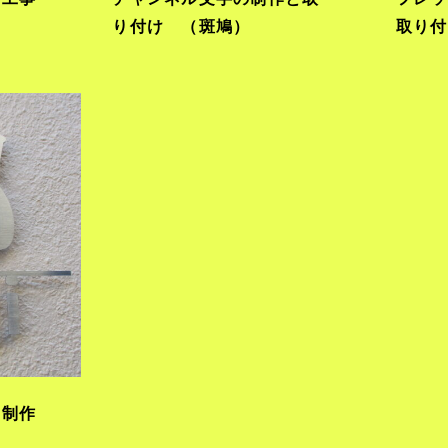
り付け （斑鳩）
取り付
の制作